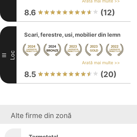
Arată mai multe >>
8.6
(12)
Scari, ferestre, usi, mobilier din lemn
Loc
III
Arată mai multe >>
8.5
(20)
Alte firme din zonă
Termototal