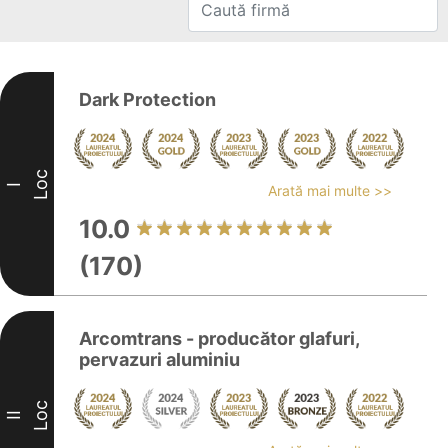
Dark Protection
Loc
I
Arată mai multe >>
10.0
(170)
Arcomtrans - producător glafuri,
pervazuri aluminiu
Loc
II