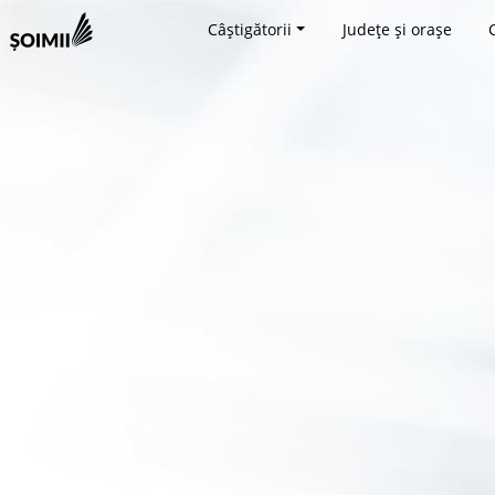
Câștigătorii
Județe și orașe