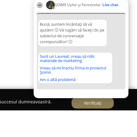
ȘOIMII Ușilor și Ferestrelor
Live chat
07:34
Bună, suntem încântați să vă
ajutăm! 🙂 Vă rugăm să faceți clic pe
subiectul de conversație
corespunzător! 🙂
Sunt un Laureat, vreau să ridic
materiale de marketing
Vreau să-mi înscriu firma in proiectul
Șoimii
Am o altă problemă
e succesul dumneavoastră.
Verificați