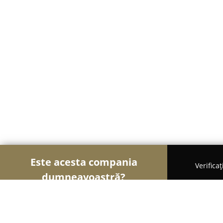
Este acesta compania
Verifica
dumneavoastră?
Șoimii Ușilor și Ferestrelor
Uși și Ferestre, Ter