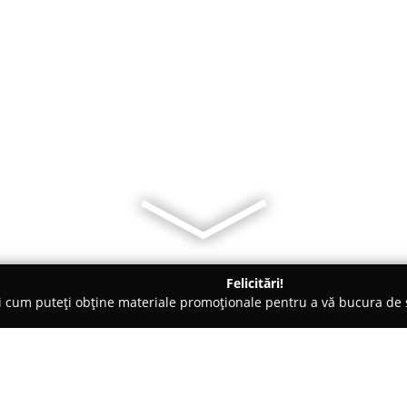
Felicitări!
ți cum puteți obține materiale promoționale pentru a vă bucura d
mopane - Constanţa
TCE Doors - Usi interior Constanta