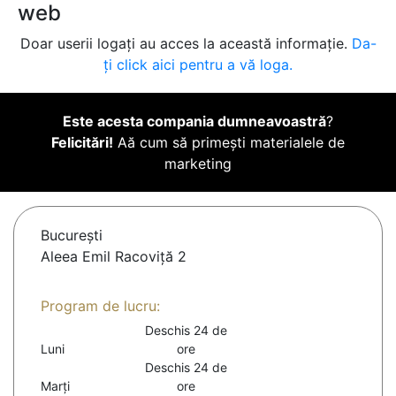
web
Doar userii logați au acces la această informație.
Da-
ți click aici pentru a vă loga.
Este acesta compania dumneavoastră
?
Felicitări!
Aă cum să primești materialele de
marketing
Bucureşti
Aleea Emil Racoviţă 2
Program de lucru:
Deschis 24 de
Luni
ore
Deschis 24 de
Marți
ore