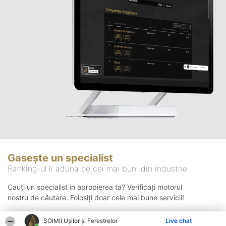
Gasește un specialist
Ranking-ul îi adună pe cei mai buni din industrie
Cauți un specialist in apropierea ta? Verificați motorul
nostru de căutare. Folosiți doar cele mai bune servicii!
ȘOIMII Ușilor și Ferestrelor
Live chat