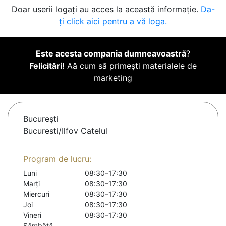
Doar userii logați au acces la această informație.
Da-
ți click aici pentru a vă loga.
Este acesta compania dumneavoastră
?
Felicitări!
Aă cum să primești materialele de
marketing
Bucureşti
Bucuresti/Ilfov Catelul
Program de lucru:
Luni
08:30–17:30
Marți
08:30–17:30
Miercuri
08:30–17:30
Joi
08:30–17:30
Vineri
08:30–17:30
Sâmbătă
-