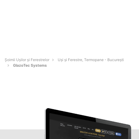
Șoimii Ușilor și Ferestrelor
Uși și Ferestre, Termopane - Bucureşti
GlazoTec Systems