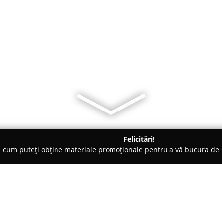
Felicitări!
ți cum puteți obține materiale promoționale pentru a vă bucura d
mopane - Târgu-Mureş
DariFix S.R.L