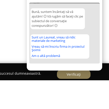
12:44
Bună, suntem încântați să vă
ajutăm! 🙂 Vă rugăm să faceți clic pe
subiectul de conversație
corespunzător! 🙂
Sunt un Laureat, vreau să ridic
materiale de marketing
Vreau să-mi înscriu firma in proiectul
Șoimii
Am o altă problemă
e succesul dumneavoastră.
Verificați