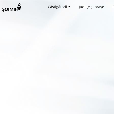
Câștigătorii
Județe și orașe