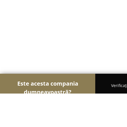
Este acesta compania
Verifica
dumneavoastră?
Șoimii Ușilor și Ferestrelor
Uși și Ferestre, Ter