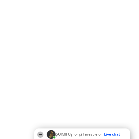
ȘOIMII Ușilor și Ferestrelor
Live chat