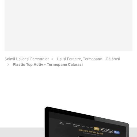
Șoimii Ușilor și Ferestrelor
Uși și Ferestre, Termopane - Călăraşi
Plastic Top Activ - Termopane Calarasi