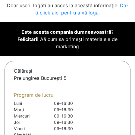
Doar userii logați au acces la această informație.
Da-
ți click aici pentru a vă loga.
Este acesta compania dumneavoastră
?
Felicitări!
Aă cum să primești materialele de
marketing
Călăraşi
Prelungirea București 5
Program de lucru:
Luni
09–16:30
Marți
09–16:30
Miercuri
09–16:30
Joi
09–16:30
Vineri
09–16:30
Sâmbătă
-