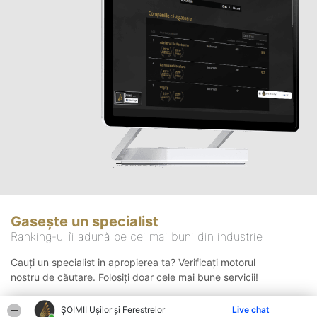
Gasește un specialist
Ranking-ul îi adună pe cei mai buni din industrie
Cauți un specialist in apropierea ta? Verificați motorul
nostru de căutare. Folosiți doar cele mai bune servicii!
ȘOIMII Ușilor și Ferestrelor
Live chat