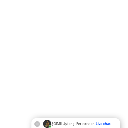
ȘOIMII Ușilor și Ferestrelor
Live chat