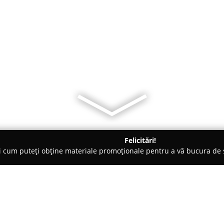
Felicitări!
ți cum puteți obține materiale promoționale pentru a vă bucura d
mopane - Suceava
Usi Interior Lemn,Usi Metalice