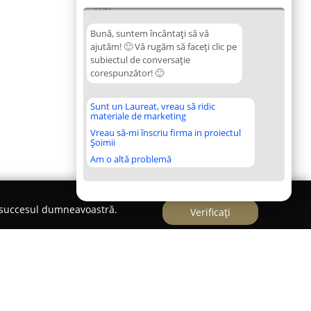
01:27
Bună, suntem încântați să vă
ajutăm! 🙂 Vă rugăm să faceți clic pe
subiectul de conversație
corespunzător! 🙂
Sunt un Laureat, vreau să ridic
materiale de marketing
Vreau să-mi înscriu firma in proiectul
Șoimii
Am o altă problemă
e succesul dumneavoastră.
Verificați