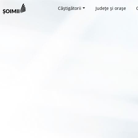
Câștigătorii
Județe și orașe