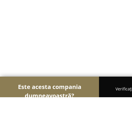
Este acesta compania
Verifica
dumneavoastră?
Șoimii Ușilor și Ferestrelor
Uși și Ferestre, Ter