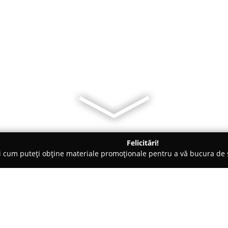
Felicitări!
ți cum puteți obține materiale promoționale pentru a vă bucura d
opane - Zalău
Welthaus