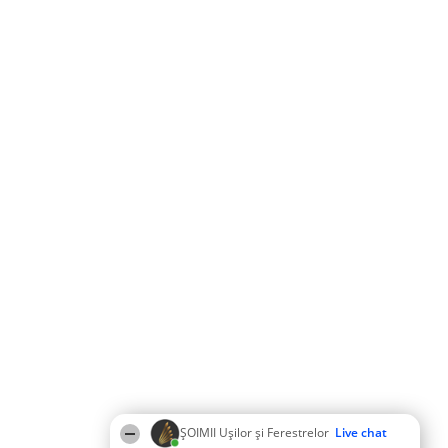
ȘOIMII Ușilor și Ferestrelor
Live chat