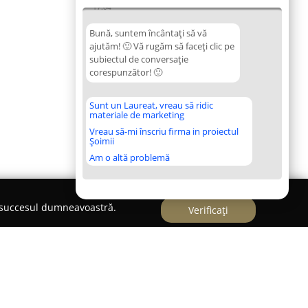
17:04
Bună, suntem încântați să vă
ajutăm! 🙂 Vă rugăm să faceți clic pe
subiectul de conversație
corespunzător! 🙂
Sunt un Laureat, vreau să ridic
materiale de marketing
Vreau să-mi înscriu firma in proiectul
Șoimii
Am o altă problemă
e succesul dumneavoastră.
Verificați