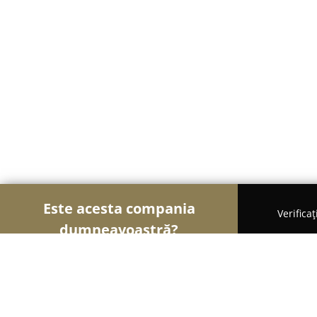
Este acesta compania
Verifica
dumneavoastră?
Șoimii Ușilor și Ferestrelor
Uși și Ferestre, Term