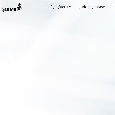
Câștigătorii
Județe și orașe