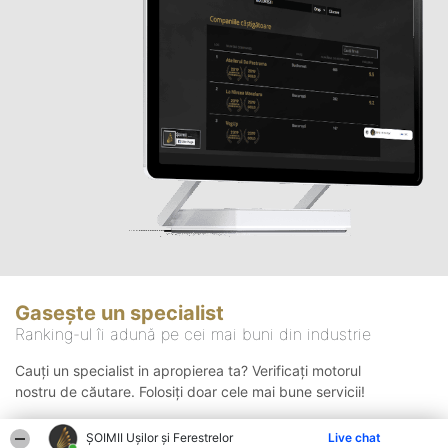
Gasește un specialist
Ranking-ul îi adună pe cei mai buni din industrie
Cauți un specialist in apropierea ta? Verificați motorul
nostru de căutare. Folosiți doar cele mai bune servicii!
ȘOIMII Ușilor și Ferestrelor
Live chat