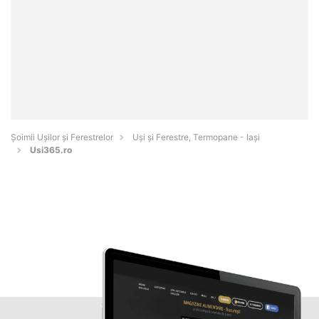
Șoimii Ușilor și Ferestrelor
Uși și Ferestre, Termopane - Iaşi
Usi365.ro