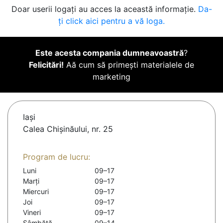
Doar userii logați au acces la această informație.
Da-
ți click aici pentru a vă loga.
Este acesta compania dumneavoastră
?
Felicitări!
Aă cum să primești materialele de
marketing
Iaşi
Calea Chișinăului, nr. 25
Program de lucru:
Luni
09–17
Marți
09–17
Miercuri
09–17
Joi
09–17
Vineri
09–17
Sâmbătă
09–14