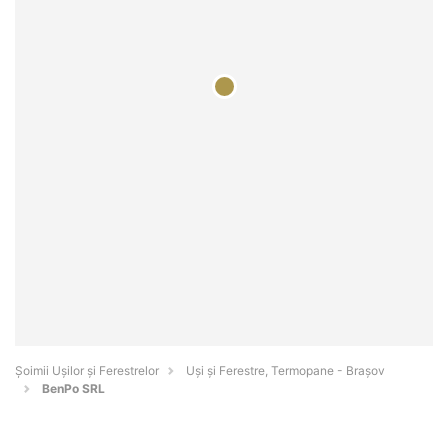
Șoimii Ușilor și Ferestrelor
Uși și Ferestre, Termopane - Braşov
BenPo SRL