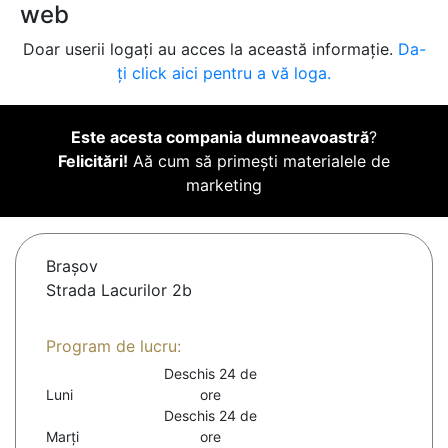
web
Doar userii logați au acces la această informație.
Da-
ți click aici pentru a vă loga.
Este acesta compania dumneavoastră
?
Felicitări!
Aă cum să primești materialele de
marketing
Braşov
Strada Lacurilor 2b
Program de lucru:
Deschis 24 de
Luni
ore
Deschis 24 de
Marți
ore