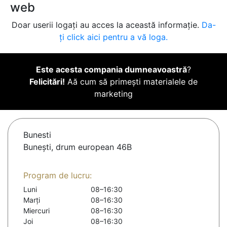
web
Doar userii logați au acces la această informație.
Da-
ți click aici pentru a vă loga.
Este acesta compania dumneavoastră
?
Felicitări!
Aă cum să primești materialele de
marketing
Bunesti
Bunești, drum european 46B
Program de lucru:
Luni
08–16:30
Marți
08–16:30
Miercuri
08–16:30
Joi
08–16:30