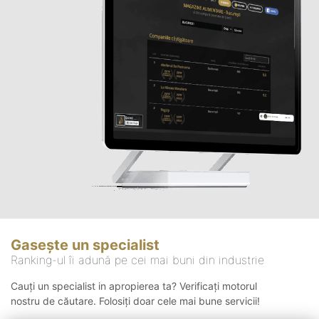
Gasește un specialist
Ranking-ul îi adună pe cei mai buni din industrie
Cauți un specialist in apropierea ta? Verificați motorul
nostru de căutare. Folosiți doar cele mai bune servicii!