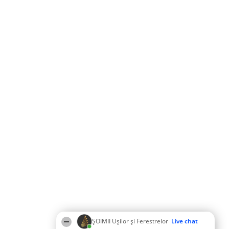
ȘOIMII Ușilor și Ferestrelor
Live chat