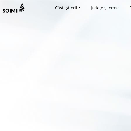
Câștigătorii
Județe și orașe