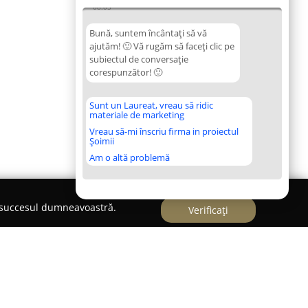
08:05
Bună, suntem încântați să vă
ajutăm! 🙂 Vă rugăm să faceți clic pe
subiectul de conversație
corespunzător! 🙂
Sunt un Laureat, vreau să ridic
materiale de marketing
Vreau să-mi înscriu firma in proiectul
Șoimii
Am o altă problemă
e succesul dumneavoastră.
Verificați