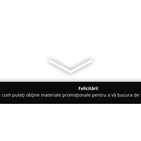
Felicitări!
ți cum puteți obține materiale promoționale pentru a vă bucura d
mopane - Timişoara
Easteuro