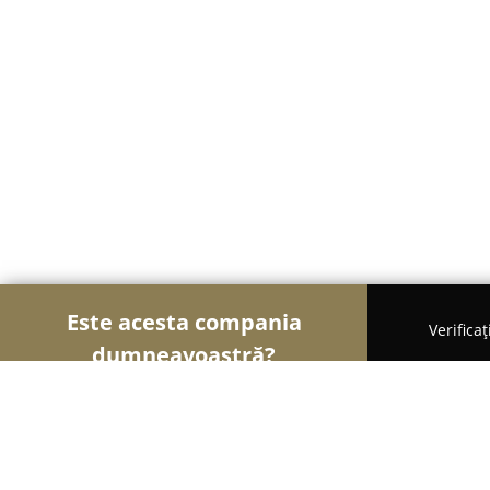
Este acesta compania
Verifica
dumneavoastră?
Șoimii Ușilor și Ferestrelor
Uși și Ferestre, Ter