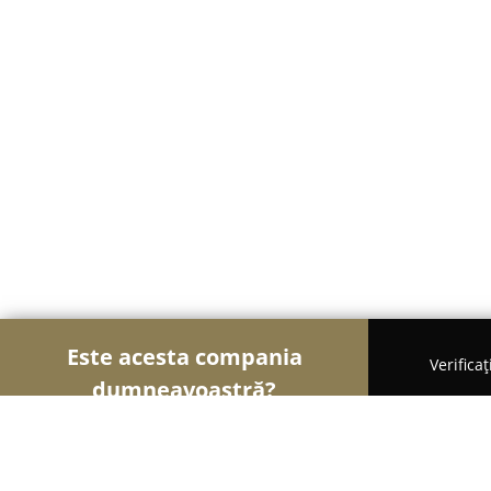
Este acesta compania
Verifica
dumneavoastră?
Șoimii Ușilor și Ferestrelor
Uși și Ferestre, Term