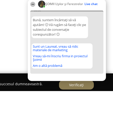
ȘOIMII Ușilor și Ferestrelor
Live chat
00:36
Bună, suntem încântați să vă
ajutăm! 🙂 Vă rugăm să faceți clic pe
subiectul de conversație
corespunzător! 🙂
Sunt un Laureat, vreau să ridic
materiale de marketing
Vreau să-mi înscriu firma in proiectul
Șoimii
Am o altă problemă
e succesul dumneavoastră.
Verificați