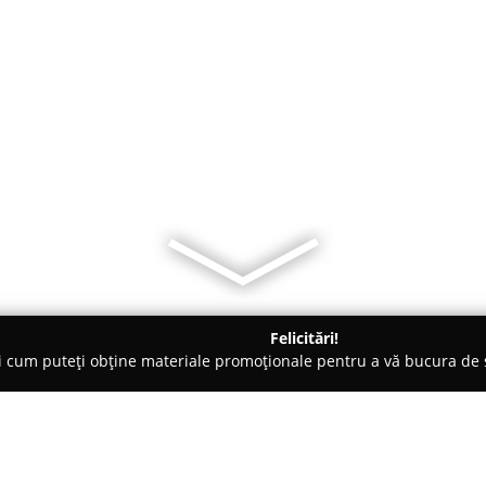
Felicitări!
ți cum puteți obține materiale promoționale pentru a vă bucura d
opane - Galaţi
Fereastra ADF Galați