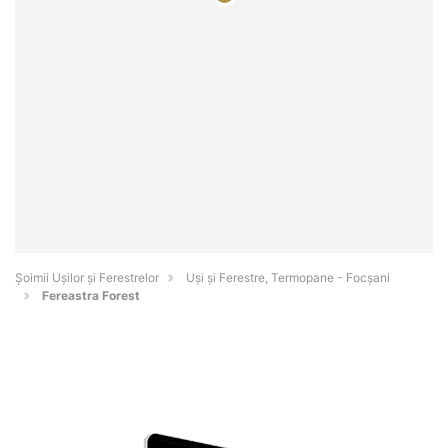
Șoimii Ușilor și Ferestrelor
Uși și Ferestre, Termopane - Focşani
Fereastra Forest