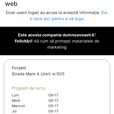
web
Doar userii logați au acces la această informație.
Da-
ți click aici pentru a vă loga.
Este acesta compania dumneavoastră
?
Felicitări!
Aă cum să primești materialele de
marketing
Focşani
Strada Mare A Unirii nr.10/5
Program de lucru:
Luni
09–17
Marți
09–17
Miercuri
09–17
Joi
09–17