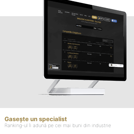
Gasește un specialist
Ranking-ul îi adună pe cei mai buni din industrie