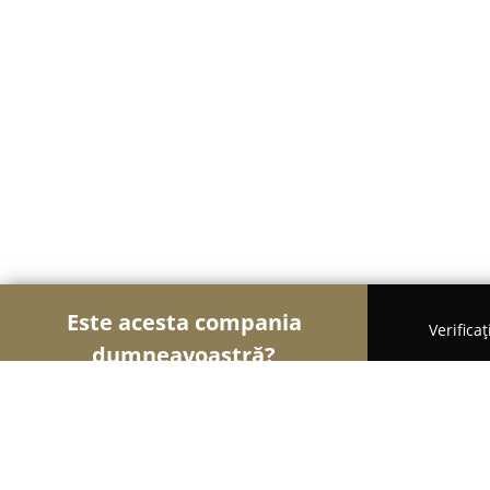
Este acesta compania
Verifica
dumneavoastră?
Șoimii Ușilor și Ferestrelor
Uși și Ferestre, Te