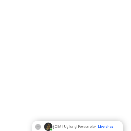
ȘOIMII Ușilor și Ferestrelor
Live chat