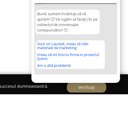
00:19
Bună, suntem încântați să vă
ajutăm! 🙂 Vă rugăm să faceți clic pe
subiectul de conversație
corespunzător! 🙂
Sunt un Laureat, vreau să ridic
materiale de marketing
Vreau să-mi înscriu firma in proiectul
Șoimii
Am o altă problemă
e succesul dumneavoastră.
Verificați