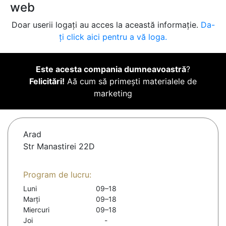
web
Doar userii logați au acces la această informație.
Da-
ți click aici pentru a vă loga.
Este acesta compania dumneavoastră
?
Felicitări!
Aă cum să primești materialele de
marketing
Arad
Str Manastirei 22D
Program de lucru:
Luni
09–18
Marți
09–18
Miercuri
09–18
Joi
-