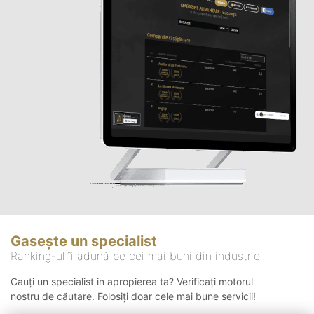
Gasește un specialist
Ranking-ul îi adună pe cei mai buni din industrie
Cauți un specialist in apropierea ta? Verificați motorul
nostru de căutare. Folosiți doar cele mai bune servicii!