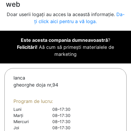
web
Doar userii logați au acces la această informație.
Da-
ți click aici pentru a vă loga.
Este acesta compania dumneavoastră
?
Felicitări!
Aă cum să primești materialele de
marketing
Ianca
gheorghe doja nr,94
Program de lucru:
Luni
08–17:30
Marți
08–17:30
Miercuri
08–17:30
Joi
08–17:30