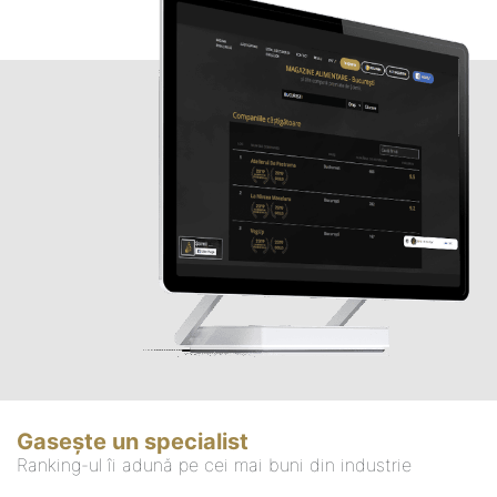
Gasește un specialist
Ranking-ul îi adună pe cei mai buni din industrie