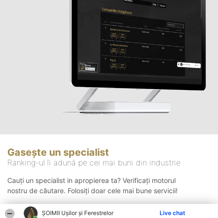
Gasește un specialist
Ranking-ul îi adună pe cei mai buni din industrie
Cauți un specialist in apropierea ta? Verificați motorul
nostru de căutare. Folosiți doar cele mai bune servicii!
ȘOIMII Ușilor și Ferestrelor
Live chat