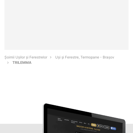
Șoimii Ușilor și Ferestrelor
Uși și Ferestre, Termopane - Braşov
TRILEMMA