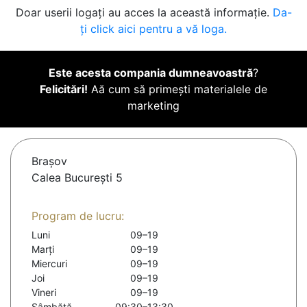
Doar userii logați au acces la această informație.
Da-
ți click aici pentru a vă loga.
Este acesta compania dumneavoastră
?
Felicitări!
Aă cum să primești materialele de
marketing
Braşov
Calea București 5
Program de lucru:
Luni
09–19
Marți
09–19
Miercuri
09–19
Joi
09–19
Vineri
09–19
Sâmbătă
09:30–13:30