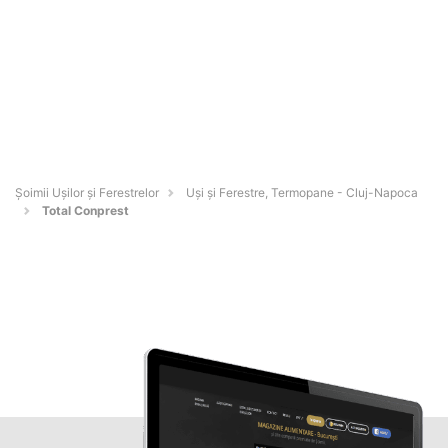
Șoimii Ușilor și Ferestrelor
Uși și Ferestre, Termopane - Cluj-Napoca
Total Conprest