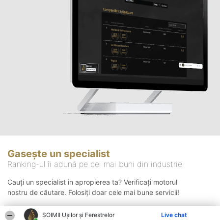
Gasește un specialist
Ranking-ul îi adună pe cei mai buni din industrie
Cauți un specialist in apropierea ta? Verificați motorul
nostru de căutare. Folosiți doar cele mai bune servicii!
ȘOIMII Ușilor și Ferestrelor
Live chat