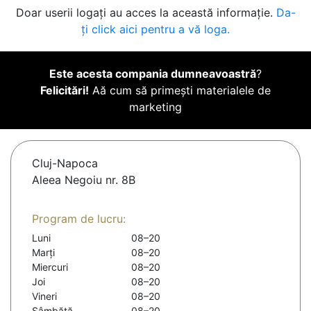
Doar userii logați au acces la această informație.
Da-
ți click aici pentru a vă loga.
Este acesta compania dumneavoastră
?
Felicitări!
Aă cum să primești materialele de
marketing
Cluj-Napoca
Aleea Negoiu nr. 8B
Program de lucru:
Luni
08–20
Marți
08–20
Miercuri
08–20
Joi
08–20
Vineri
08–20
Sâmbătă
08–20