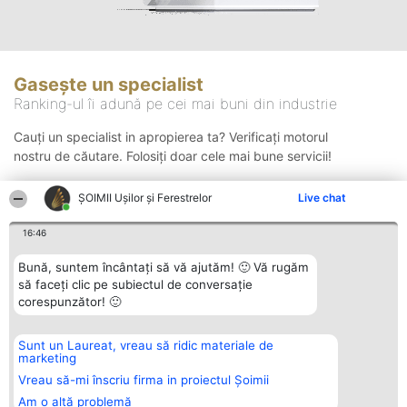
Gasește un specialist
Ranking-ul îi adună pe cei mai buni din industrie
Cauți un specialist in apropierea ta? Verificați motorul
nostru de căutare. Folosiți doar cele mai bune servicii!
ȘOIMII Ușilor și Ferestrelor
Live chat
Căutare
16:46
Bună, suntem încântați să vă ajutăm! 🙂 Vă rugăm
să faceți clic pe subiectul de conversație
corespunzător! 🙂
Sunt un Laureat, vreau să ridic materiale de
Organizator Ranking
Plebiscyt
Contact
marketing
BRIGHT SOLUTIONS BR SRL
Câștigătorii
Contact
Aleea Timisul De Sus 2 Bl. A30
Lista Tuturor
Vreau să-mi înscriu firma in proiectul Șoimii
Sc. A Et. 4 Ap. 13 Cod 061952
Laureaților
Am o altă problemă
București
Reguli