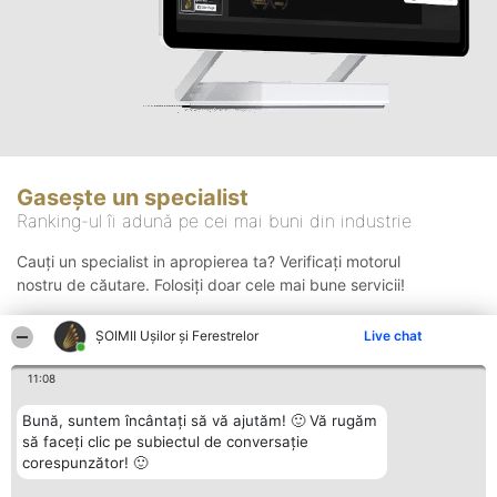
Gasește un specialist
Ranking-ul îi adună pe cei mai buni din industrie
Cauți un specialist in apropierea ta? Verificați motorul
nostru de căutare. Folosiți doar cele mai bune servicii!
ȘOIMII Ușilor și Ferestrelor
Live chat
Căutare
11:08
Bună, suntem încântați să vă ajutăm! 🙂 Vă rugăm
să faceți clic pe subiectul de conversație
corespunzător! 🙂