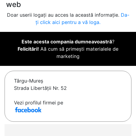
web
Doar userii logați au acces la această informație.
Da-
ți click aici pentru a vă loga.
Este acesta compania dumneavoastră
?
Felicitări!
Aă cum să primești materialele de
marketing
Târgu-Mureş
Strada Libertăţii Nr. 52
Vezi profilul firmei pe