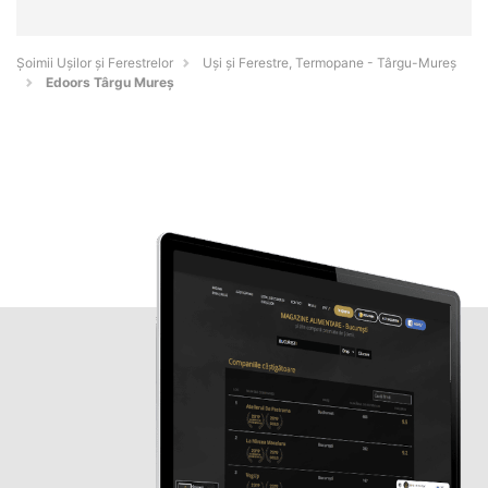
Șoimii Ușilor și Ferestrelor
Uși și Ferestre, Termopane - Târgu-Mureş
Edoors Târgu Mureș