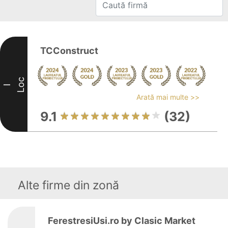
TCConstruct
Loc
I
Arată mai multe >>
9.1
(32)
Alte firme din zonă
FerestresiUsi.ro by Clasic Market